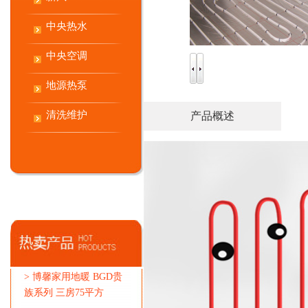
中央热水
中央空调
地源热泵
清洗维护
产品概述
>
博馨家用地暖 BGD贵
族系列 三房75平方