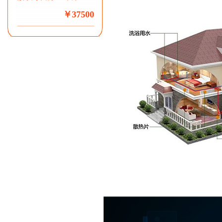
￥37500