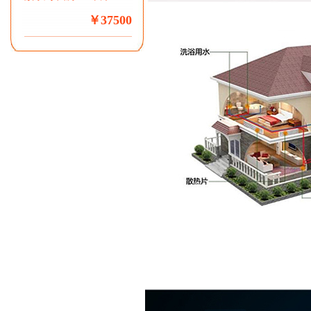
￥37500