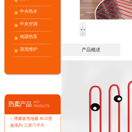
中央热水
中央空调
地源热泵
清洗维护
产品概述
>
博馨家用地暖 BGD贵
族系列 三房75平方