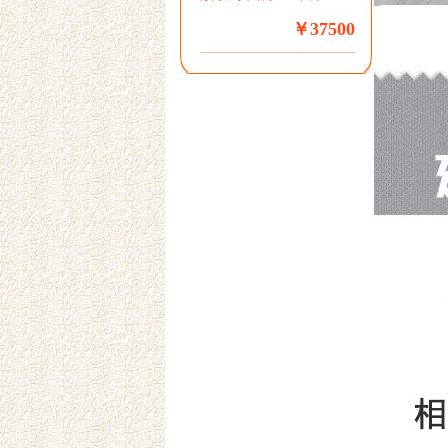
￥37500