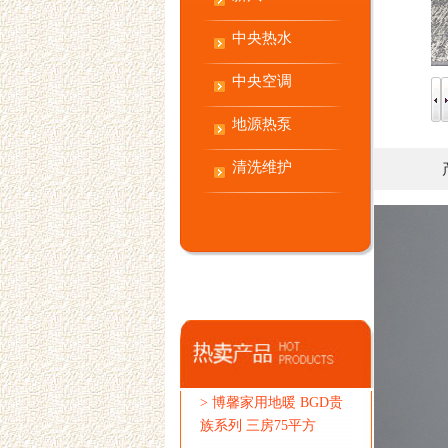
中央热水
中央空调
地源热泵
清洗维护
>
博馨家用地暖 BGD贵
族系列 三房75平方