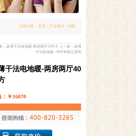
当前位置：
首页
>
产品展示
> 地暖
条：
超薄干法电地暖-两房两厅50平方
上一条：
超薄
干法电地暖--30平米独立房间
薄干法电地暖-两房两厅40
方
：￥16870