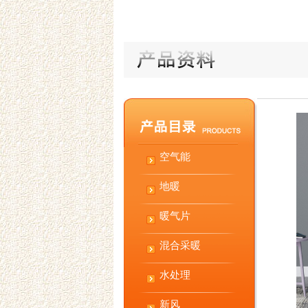
空气能
地暖
暖气片
混合采暖
水处理
新风