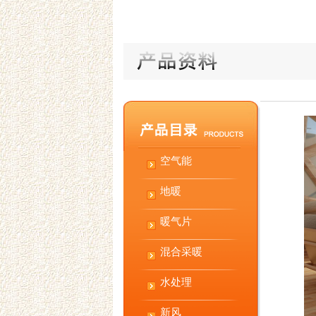
空气能
地暖
暖气片
混合采暖
水处理
新风