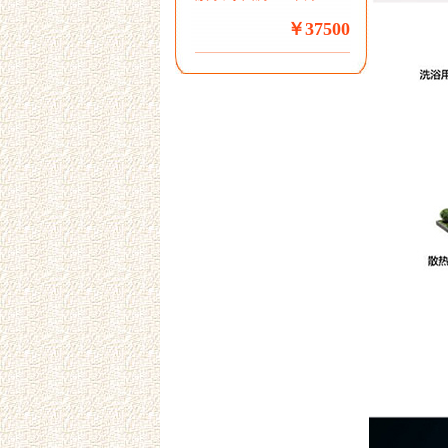
￥37500