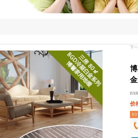
下一
博
金
BXB
价格
80