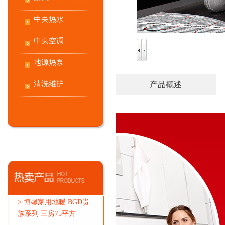
中央热水
中央空调
地源热泵
清洗维护
产品概述
>
博馨家用地暖 BGD贵
族系列 三房75平方