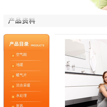
空气能
地暖
暖气片
混合采暖
水处理
新风