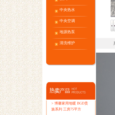
中央热水
中央空调
地源热泵
清洗维护
>
博馨家用地暖 BGD贵
族系列 三房75平方