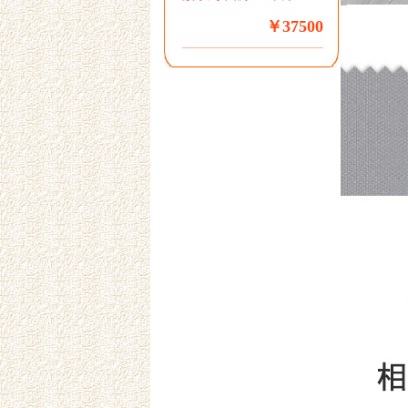
￥37500