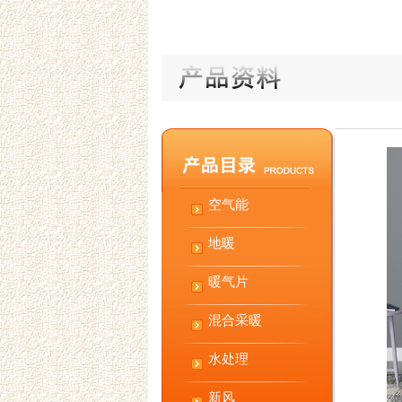
空气能
地暖
暖气片
混合采暖
水处理
新风