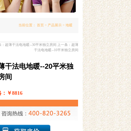
当前位置：
首页
>
产品展示
> 地暖
条：
超薄干法电地暖--30平米独立房间
上一条：
超薄
干法电地暖--10平米独立房间
薄干法电地暖--20平米独
房间
：￥8816