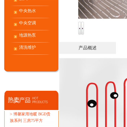
中央热水
中央空调
地源热泵
清洗维护
产品概述
>
博馨家用地暖 BGD贵
族系列 三房75平方