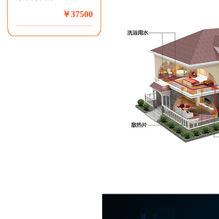
￥37500