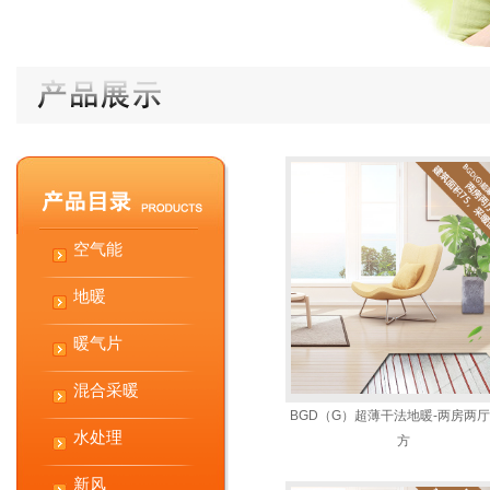
空气能
地暖
暖气片
混合采暖
BGD（G）超薄干法地暖-两房两厅
水处理
方
新风