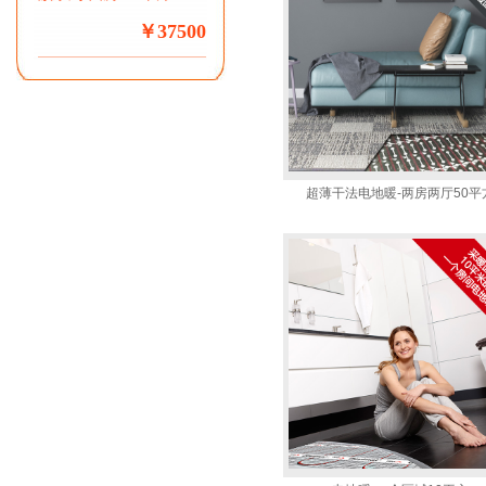
￥37500
超薄干法电地暖-两房两厅50平