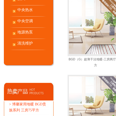
中央热水
中央空调
地源热泵
清洗维护
BGD（G）超薄干法地暖-三房两厅
方
>
博馨家用地暖 BGD贵
族系列 三房75平方