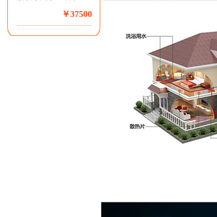
￥37500