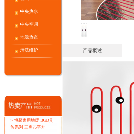
中央热水
中央空调
地源热泵
清洗维护
产品概述
>
博馨家用地暖 BGD贵
族系列 三房75平方